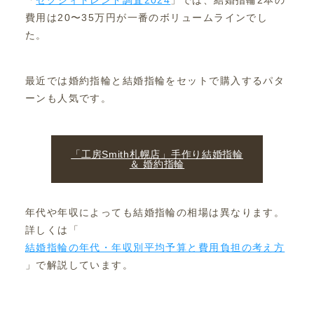
「
ゼクシィトレンド調査2024
」では、結婚指輪2本の
費用は20〜35万円が一番のボリュームラインでし
た。
最近では婚約指輪と結婚指輪をセットで購入するパタ
ーンも人気です。
「工房Smith札幌店」手作り結婚指輪
＆ 婚約指輪
年代や年収によっても結婚指輪の相場は異なります。
詳しくは「
結婚指輪の年代・年収別平均予算と費用負担の考え方
」で解説しています。