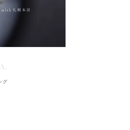
p
道
ング