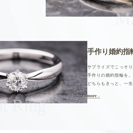
Ma
手作り婚約指
サプライズでこっそ
手作りの婚約指輪を。
どちらもきっと、一生
more
t Ring