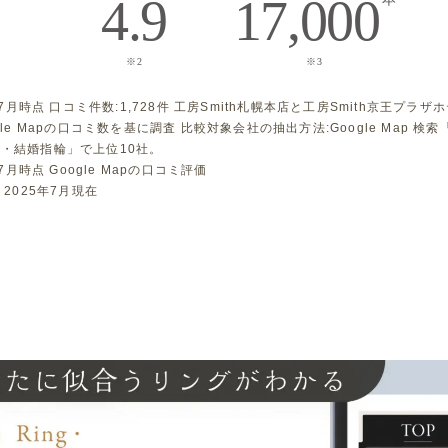
4.9
17,000
※2
※3
年 7月時点 口コミ件数:1,728件 工房Smith札幌本店と工房Smith京王プラ
gle Mapの口コミ数を基に調査 比較対象会社の抽出方法:Google Map 検
・結婚指輪」で上位10社。
 7月時点 Google Mapの口コミ評価
 2025年7月現在