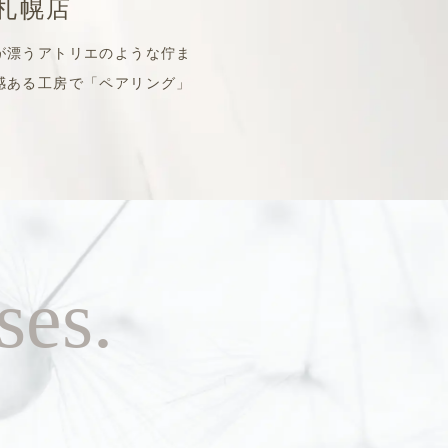
札幌店
が漂うアトリエのような佇ま
感ある工房で「ペアリング」
ses.