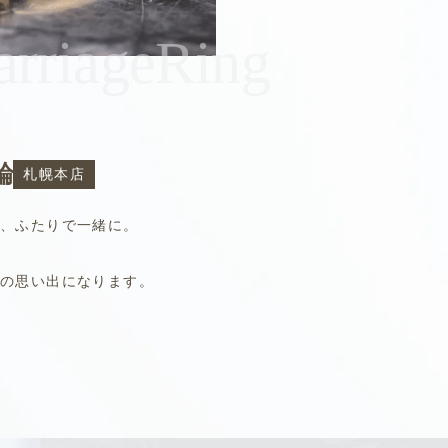
rriageRing
輪
札幌本店
り、ふたりで一緒に。
の思い出になります。