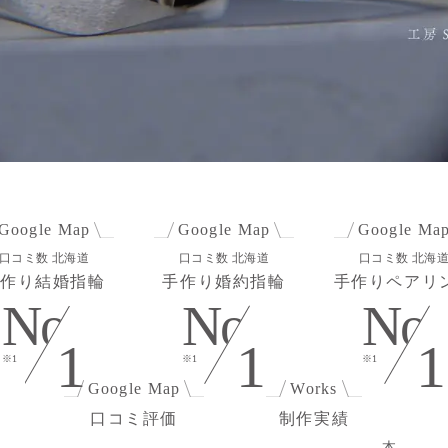
Google Map
Google Map
Google Ma
口コミ数
北海道
口コミ数
北海道
口コミ数
北海
作り結婚指輪
手作り婚約指輪
手作りペアリ
No
No
No
1
1
1
※1
※1
※1
Google Map
Works
口コミ評価
制作実績
本