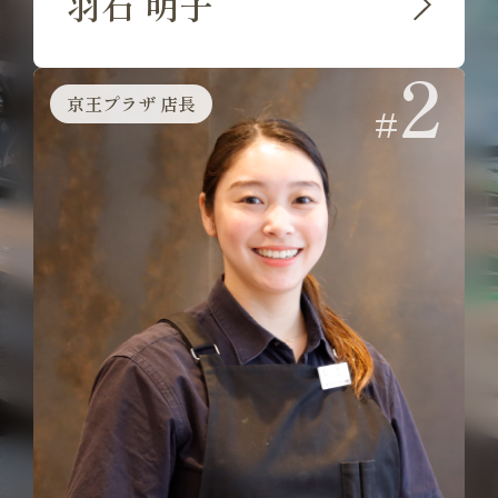
羽石 明子
2
京王プラザ 店長