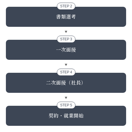
時給：1,125円
STEP 2
出勤頻度：週4回
書類選考
勤務時間：10時〜16時の実働6時間
交通費：10,000円
月支給額：131,500円
STEP 3
勤務地
一次面接
【京王プラザホテル札幌店】
北海道札幌市中央区北5条西7丁目2-1 京王プラザホ
テル札幌1F
STEP 4
※店舗内完全禁煙
二次面接（社長）
【札幌本店】
北海道札幌市中央区南2条西10丁目1 オエノン北海道
STEP 5
ビル1F
契約・就業開始
※店舗内完全禁煙
JR・地下鉄「札幌駅」より徒歩6分