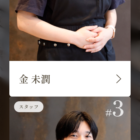
金 未潤
3
スタッフ