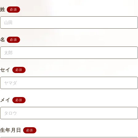
姓
【歓迎条件】
必須
・英語を話せる方
・ジュエリー検定をお持ちの方
・貴金属装身具技能技師をお持ちの方
名
必須
福利厚生
◆各種社会保険完備（労働時間に準ずる）
◆昇給あり（社内評価基準あり）
セイ
必須
◆各種手当（時間外手当・資格手当・役職手当）
◆交通費支給（上限月10,000円）
◆試用期間：6か月（同条件）※3か月経過で更新の
見直しあり
メイ
必須
◆社員登用あり
◆研修あり
◆制服貸与
生年月日
必須