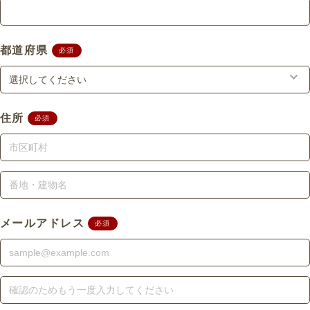
★好きを仕事に！未経験でも成長でき
る職場★
都道府県
必須
「アクセサリーを手作りするのが大好
き！でも、未経験だから不安…」そん
なあなたでも大丈夫！
住所
必須
最初は接客や制作サポートから始め、
少しずつ仕事を覚えていけるよう伴走
します。社員登用制度もありアルバイ
トから正社員を目指すことも可能で
す。「この業界で働いてみたい！」
「手に職をつけたい！」という方を歓
メールアドレス
必須
迎します。
★あなたの個性を尊重する職場です★
お客様を不快にしない、気持ちの良い
接客をしていただければ、髪型・ネイ