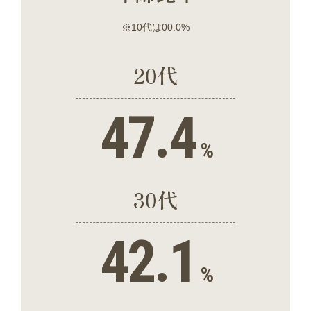
※10代は00.0%
20代
47.4
%
30代
42.1
%