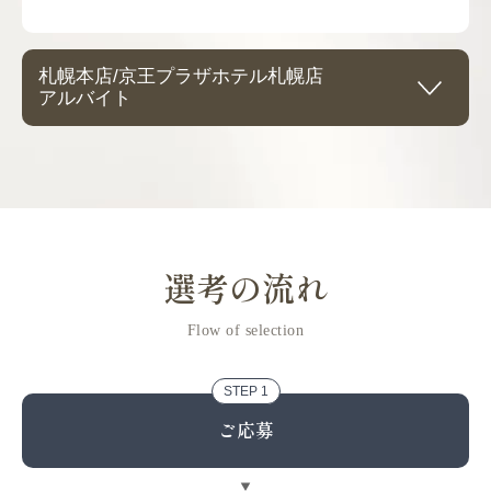
札幌本店/京王プラザホテル札幌店
アルバイト
雇用形態
アルバイト・パート
給与
選考の流れ
時給1,125円～1,500円
※スキル・経験を考慮のうえ相談させていただきま
Flow of selection
す。
STEP 1
＜モデル給与＞
ご応募
入社半年のアルバイトBさん
出勤方法：公共交通機関
資格：なし