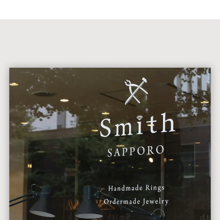
勤務時間
9:00〜20:00のシフト制
残業：無し
店舗休業日：無休（年末年始等の特別休暇を除く）
休日休暇
シフト制
仕事内容
カップルが世界に一つだけの指輪を手作りする時間
をサポートする仕事です。
【主な業務内容】
・手作り指輪の制作サポート
・商品のお渡し