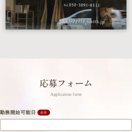
・電話対応
・簡単なPC作業
・SNSの発信
・商品企画、デザイン
など
未経験の方も、先輩スタッフが基礎から丁寧に教え
ます。
【求める人材】
◆経験・資格不問
応募フォーム
◆未経験者歓迎／経験者優遇
Application form
【求める条件】
・1日6時間以上、週4日以上勤務できる方
・土日祝のいずれかの勤務できる方
勤務開始可能日
必須
※応募時に写真付き履歴書の添付をお願いいたしま
す。