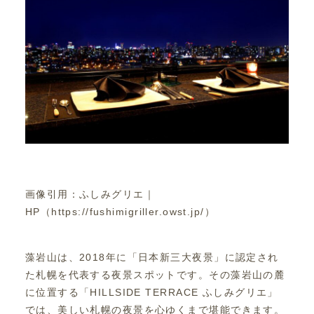
画像引用：ふしみグリエ｜
HP（https://fushimigriller.owst.jp/）
藻岩山は、2018年に「日本新三大夜景」に認定され
た札幌を代表する夜景スポットです。その藻岩山の麓
に位置する「HILLSIDE TERRACE ふしみグリエ」
では、美しい札幌の夜景を心ゆくまで堪能できます。