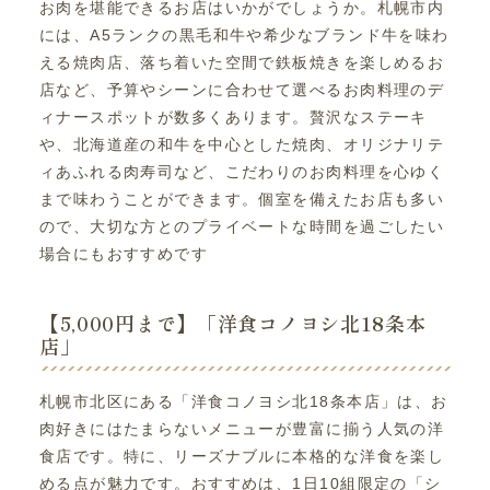
お肉を堪能できるお店はいかがでしょうか。札幌市内
には、A5ランクの黒毛和牛や希少なブランド牛を味わ
える焼肉店、落ち着いた空間で鉄板焼きを楽しめるお
店など、予算やシーンに合わせて選べるお肉料理のデ
ィナースポットが数多くあります。贅沢なステーキ
や、北海道産の和牛を中心とした焼肉、オリジナリテ
ィあふれる肉寿司など、こだわりのお肉料理を心ゆく
まで味わうことができます。個室を備えたお店も多い
ので、大切な方とのプライベートな時間を過ごしたい
場合にもおすすめです
【5,000円まで】「洋食コノヨシ北18条本
店」
札幌市北区にある「洋食コノヨシ北18条本店」は、お
肉好きにはたまらないメニューが豊富に揃う人気の洋
食店です。特に、リーズナブルに本格的な洋食を楽し
める点が魅力です。おすすめは、1日10組限定の「シ