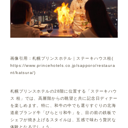
画像引用：札幌プリンスホテル｜ステーキハウス桂(
https://www.princehotels.co.jp/sapporo/restaura
nt/katsura/)
札幌プリンスホテルの28階に位置する「ステーキハウ
ス 桂」では、高層階からの眺望と共に記念日ディナー
を楽しめます。特に、和牛の中でも選りすぐりの北海
道産ブランド牛「びらとり和牛」を、目の前の鉄板で
シェフが焼き上げるスタイルは、五感で味わう贅沢な
体験となるでしょう。