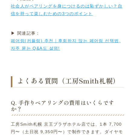
社会人がペアリングを身につけるのは恥ずかしい？自
信を持って楽しむための3つのポイント
▶ 関連記事：
페어링(커플링) 추천｜후회하지 않는 페어링 선택법,
자주 묻는 Q&A도 설명!
よくある質問（工房Smith札幌）
Q. 手作りペアリングの費用はいくらです
か？
工房Smith札幌 京王プラザホテル店では、1本 7,700
円〜（土日祝 9,350円〜）で制作できます。ダイヤモ