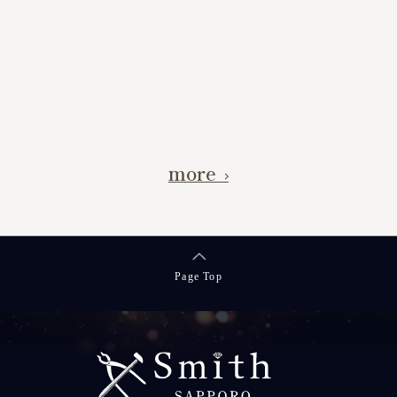
出
>>
more
Page Top