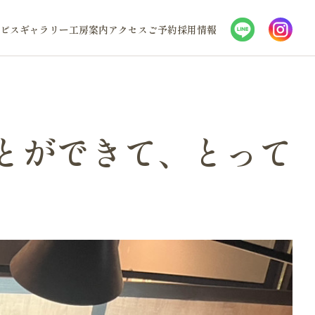
ビス
ギャラリー
工房案内
アクセス
ご予約
採用情報
とができて、とって
】