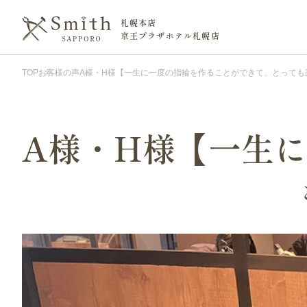
札幌本店
京王プラザホテル札幌店
TOP
お客様の声
A様・H様【一生に一度の指輪を作ることができて、とっても
A様・H様【一生