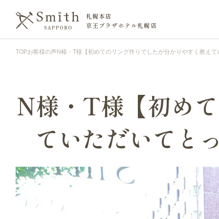
札幌本店
京王プラザホテル札幌店
TOP
お客様の声
N様・T様【初めてのリング作りでしたが分かりやすく教えて
N様・T様【初め
ていただいてと