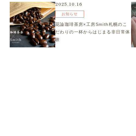
2025.10.16
お知らせ
花論珈琲茶房×工房Smith札幌のこ
だわりの一杯からはじまる非日常体
験