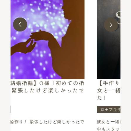
指
【手作りペアリング】K様・N様「彼
で
女と一緒に楽しい思い出ができまし
た」
京王プラザホテル札幌店
たで
彼女と一緒に楽しい思い出ができました！ 制作
中もスタッフの方のお気遣いもあり楽しかった