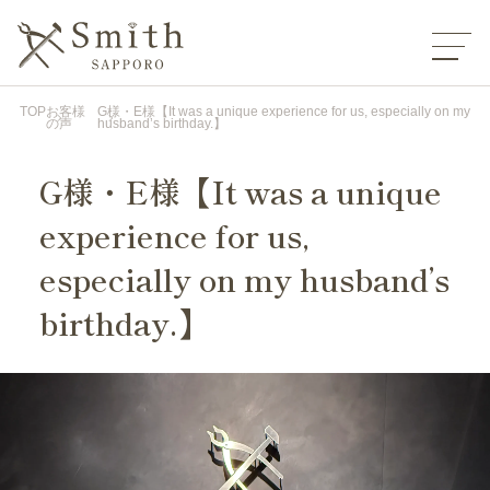
TOP
お客様
G様・E様【It was a unique experience for us, especially on my
の声
husband’s birthday.】
G様・E様【It was a unique
experience for us,
especially on my husband’s
birthday.】