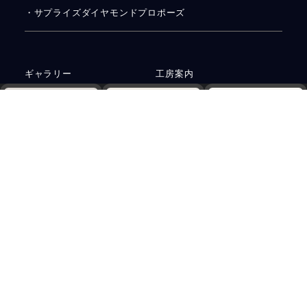
・サプライズダイヤモンドプロポーズ
ギャラリー
工房案内
Web予約
電話
資料請求
よくある質問
アフターケア
お客さまの声
ニュース＆コラム
お問い合わせ
運営会社
プライバシーポリシー
サステナビリティ
アクセス
ご予約