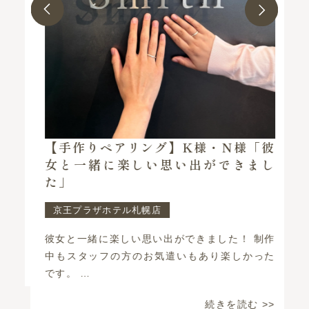
指
【手作りペアリング】K様・N様「彼
で
女と一緒に楽しい思い出ができまし
た」
京王プラザホテル札幌店
で
彼女と一緒に楽しい思い出ができました！ 制作
結
中もスタッフの方のお気遣いもあり楽しかった
戦
です。 …
続きを読む >>