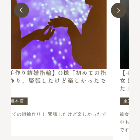
の指
【手作りペアリング】K様・N様「彼
たで
女と一緒に楽しい思い出ができまし
た」
京王プラザホテル札幌店
たで
彼女と一緒に楽しい思い出ができました！ 制作
中もスタッフの方のお気遣いもあり楽しかった
です。 …