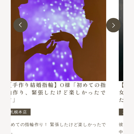
の指
【手作りペアリング】K様・N様「彼
たで
女と一緒に楽しい思い出ができまし
た」
京王プラザホテル札幌店
ったで
彼女と一緒に楽しい思い出ができました！ 制作
中もスタッフの方のお気遣いもあり楽しかった