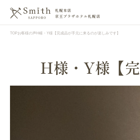
札幌本店
京王プラザホテル札幌店
TOP
お客様の声
H様・Y様【完成品が手元に来るのが楽しみです】
H様・Y様【