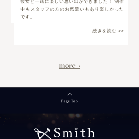
で
彼女と一緒に楽しい思い出ができました！ 制作
結
中もスタッフの方のお気遣いもあり楽しかった
戦
です。 …
続きを読む >>
more
Page Top