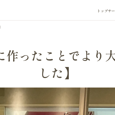
トップ
サー
】
に作ったことでより
した】