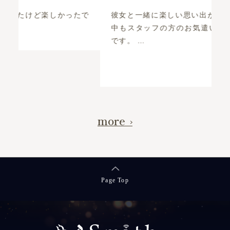
で
彼女と一緒に楽しい思い出ができました！ 制作
結
中もスタッフの方のお気遣いもあり楽しかった
戦
です。 …
続きを読む >>
more
Page Top