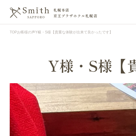
札幌本店
京王プラザホテル札幌店
TOP
お客様の声
Y様・S様【貴重な体験が出来て良かったです】
Y様・S様【