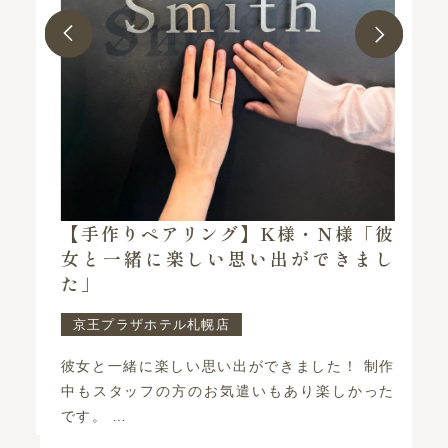
指
【手作りペアリング】K様・N様「彼
で
女と一緒に楽しい思い出ができまし
た」
京王プラザホテル札幌店
で
彼女と一緒に楽しい思い出ができました！ 制作
結
中もスタッフの方のお気遣いもあり楽しかった
戦
です。 …