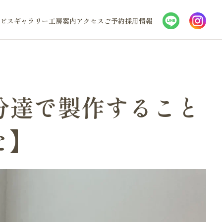
ビス
ギャラリー
工房案内
アクセス
ご予約
採用情報
分達で製作すること
た】