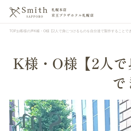
札幌本店
京王プラザホテル札幌店
TOP
お客様の声
K様・O様【2人で身につけるものを自分達で製作することで
K様・O様【2人
で