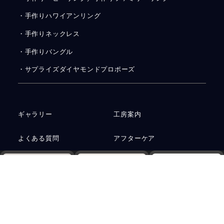
・手作りハワイアンリング
・手作りネックレス
・手作りバングル
・サプライズダイヤモンドプロポーズ
ギャラリー
工房案内
よくある質問
アフターケア
お客さまの声
ニュース＆コラム
Web予約
電話
資料請求
お問い合わせ
運営会社
プライバシーポリシー
サステナビリティ