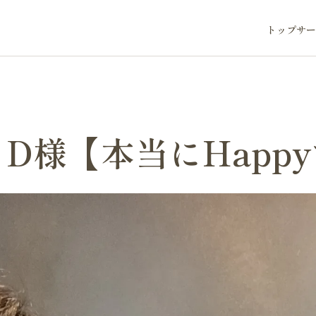
トップ
サー
D様【本当にHapp