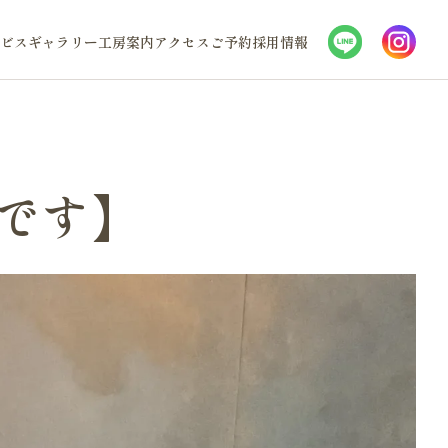
ビス
ギャラリー
工房案内
アクセス
ご予約
採用情報
yです】