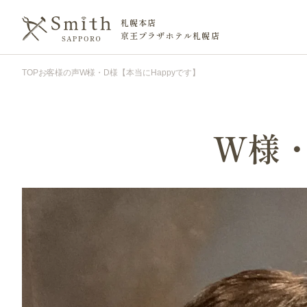
札幌本店
京王プラザホテル札幌店
TOP
お客様の声
W様・D様【本当にHappyです】
W様・