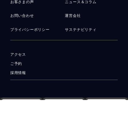
お客さまの声
ニュース＆コラム
お問い合わせ
運営会社
プライバシーポリシー
サステナビリティ
アクセス
ご予約
採用情報
Web予約
電話
資料請求
© 2026
手作り結婚指輪・婚約指輪・ペアリングの工房Smith札幌
All rights
Reserved