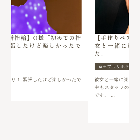
の指
【手作りペアリング】K様・N様「彼
で
女と一緒に楽しい思い出ができまし
た」
京王プラザホテル札幌店
たで
彼女と一緒に楽しい思い出ができました！ 制作
中もスタッフの方のお気遣いもあり楽しかった
です。 …
続きを読む >>