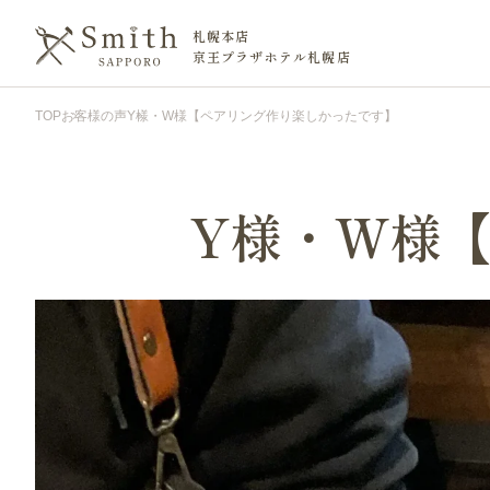
札幌本店
京王プラザホテル札幌店
TOP
お客様の声
Y様・W様【ペアリング作り楽しかったです】
Y様・W様