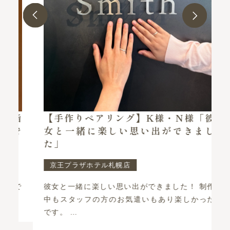
指
【手作りペアリング】K様・N様「彼
で
女と一緒に楽しい思い出ができまし
た」
京王プラザホテル札幌店
で
彼女と一緒に楽しい思い出ができました！ 制作
中もスタッフの方のお気遣いもあり楽しかった
です。 …