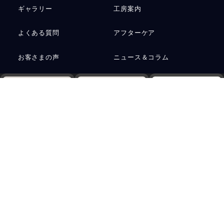
ギャラリー
工房案内
よくある質問
アフターケア
お客さまの声
ニュース＆コラム
お問い合わせ
運営会社
Web予約
電話
資料請求
プライバシーポリシー
サステナビリティ
アクセス
ご予約
採用情報