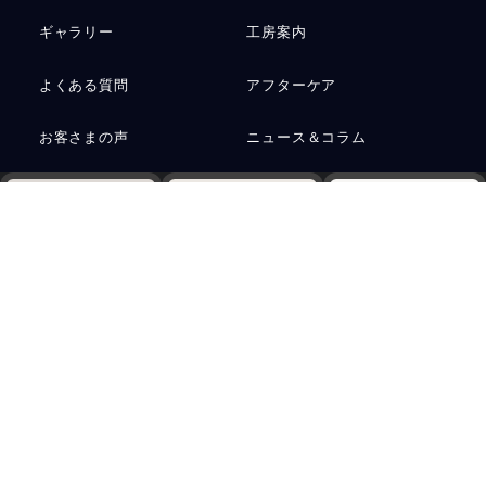
ギャラリー
工房案内
よくある質問
アフターケア
お客さまの声
ニュース＆コラム
お問い合わせ
運営会社
Web予約
電話
資料請求
プライバシーポリシー
サステナビリティ
アクセス
ご予約
採用情報