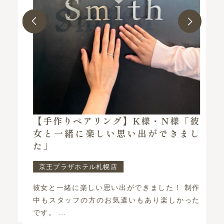
指
【手作りペアリング】K様・N様「彼
で
女と一緒に楽しい思い出ができまし
た」
京王プラザホテル札幌店
で
彼女と一緒に楽しい思い出ができました！ 制作
結
中もスタッフの方のお気遣いもあり楽しかった
戦
です。 …