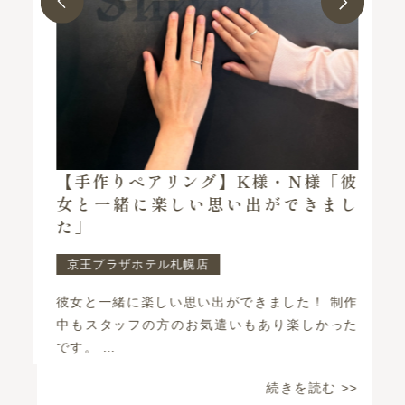
指
【手作りペアリング】K様・N様「彼
で
女と一緒に楽しい思い出ができまし
た」
京王プラザホテル札幌店
で
彼女と一緒に楽しい思い出ができました！ 制作
結
中もスタッフの方のお気遣いもあり楽しかった
戦
です。 …
続きを読む >>