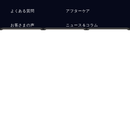
よくある質問
アフターケア
お客さまの声
ニュース＆コラム
Web予約
電話
資料請求
お問い合わせ
運営会社
プライバシーポリシー
サステナビリティ
アクセス
ご予約
採用情報