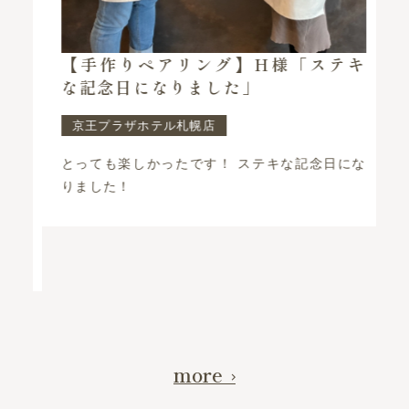
楽
【手作りペアリング】H様「ステキ
な記念日になりました」
京王プラザホテル札幌店
え
とっても楽しかったです！ ステキな記念日にな
ま
りました！
>>
more