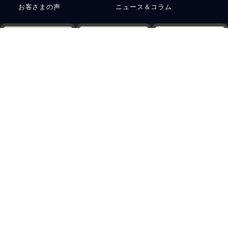
お客さまの声
ニュース＆コラム
お問い合わせ
運営会社
Web予約
電話
資料請求
プライバシーポリシー
サステナビリティ
アクセス
ご予約
採用情報
© 2026
手作り結婚指輪・婚約指輪・ペアリングの工房Smith札幌
All rights
Reserved