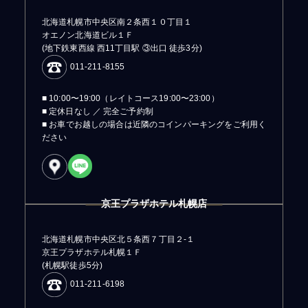
北海道札幌市中央区南２条西１０丁目１
オエノン北海道ビル１Ｆ
(地下鉄東西線 西11丁目駅 ③出口 徒歩3分)
011-211-8155
■ 10:00〜19:00（レイトコース19:00〜23:00）
■ 定休日なし ／ 完全ご予約制
■ お車でお越しの場合は近隣のコインパーキングをご利用く
ださい
京王プラザホテル札幌店
北海道札幌市中央区北５条西７丁目２-１
京王プラザホテル札幌１Ｆ
(札幌駅徒歩5分)
011-211-6198