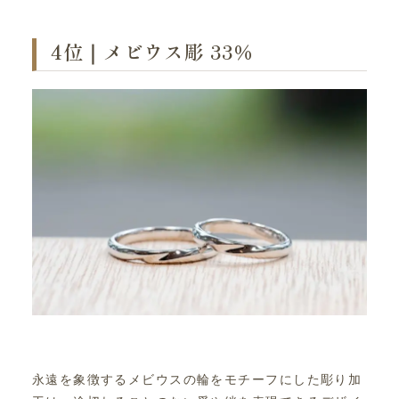
4位｜メビウス彫 33％
永遠を象徴するメビウスの輪をモチーフにした彫り加