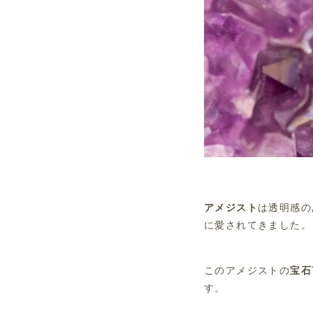
アメジスト
は透明感の
に愛されてきました。
このアメジストの
宝石
す。