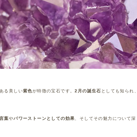
ある美しい
紫色
が特徴の宝石です。
2月の誕生石
としても知られ
言葉
や
パワーストーンとしての効果
、そしてその魅力について深