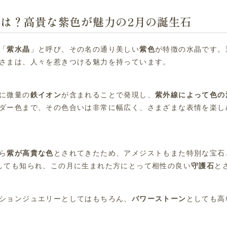
は？高貴な紫色が魅力の2月の誕生石
「
紫水晶
」と呼び、その名の通り美しい
紫色
が特徴の水晶です。
さまは、人々を惹きつける魅力を持っています。
に微量の
鉄イオン
が含まれることで発現し、
紫外線によって色の
ダー色まで、その色合いは非常に幅広く、さまざまな表情を楽し
ら
紫が高貴な色
とされてきたため、アメジストもまた特別な宝石
しても知られ、この月に生まれた方にとって相性の良い
守護石
と
ションジュエリーとしてはもちろん、
パワーストーン
としても高