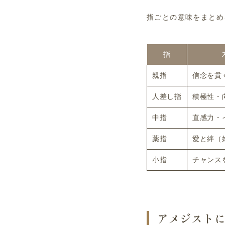
指ごとの意味をまとめ
指
親指
信念を貫
人差し指
積極性・
中指
直感力・
薬指
愛と絆（
小指
チャンス
アメジスト