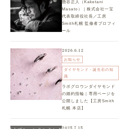
懸谷正人（Kaketani
Masato）｜株式会社一宝
代表取締役社長／工房
Smith札幌 監修者プロフィ
ール
2026.6.12
お知らせ
ダイヤモンド・誕生石の知
識
ラボグロウンダイヤモンド
の婚約指輪｜専用ページを
公開しました【工房Smith
札幌 本店】
2025.7.15