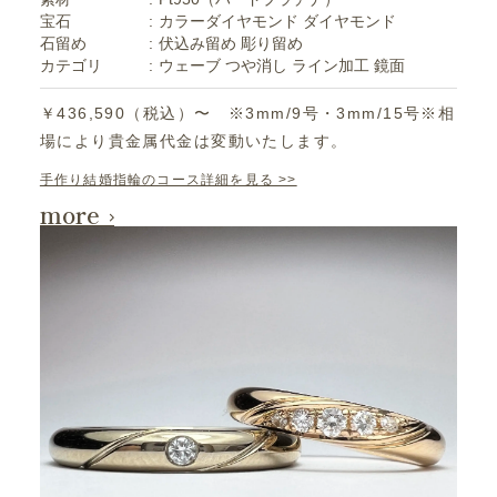
宝石
カラーダイヤモンド
ダイヤモンド
石留め
伏込み留め
彫り留め
カテゴリ
ウェーブ
つや消し
ライン加工
鏡面
￥436,590（税込）〜 ※3mm/9号・3mm/15号※相
場により貴金属代金は変動いたします。
手作り結婚指輪のコース詳細を見る >>
more