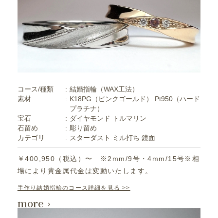
コース/種類
結婚指輪（WAX工法）
素材
K18PG（ピンクゴールド）
Pt950（ハード
プラチナ）
宝石
ダイヤモンド
トルマリン
石留め
彫り留め
カテゴリ
スターダスト
ミル打ち
鏡面
￥400,950（税込）〜 ※2mm/9号・4mm/15号※相
場により貴金属代金は変動いたします。
手作り結婚指輪のコース詳細を見る >>
more