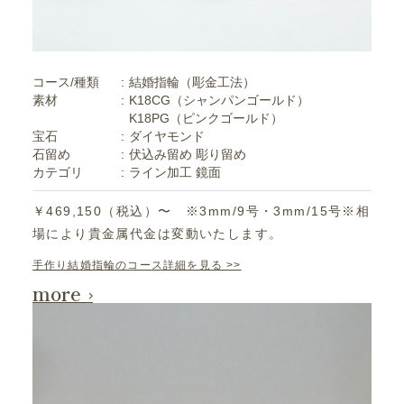
コース/種類
結婚指輪（彫金工法）
素材
K18CG（シャンパンゴールド）
K18PG（ピンクゴールド）
宝石
ダイヤモンド
石留め
伏込み留め
彫り留め
カテゴリ
ライン加工
鏡面
￥469,150（税込）〜 ※3mm/9号・3mm/15号※相
場により貴金属代金は変動いたします。
手作り結婚指輪のコース詳細を見る >>
more