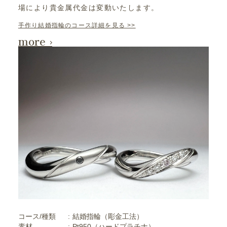
場により貴金属代金は変動いたします。
手作り結婚指輪のコース詳細を見る >>
more
コース/種類
結婚指輪（彫金工法）
素材
Pt950（ハードプラチナ）