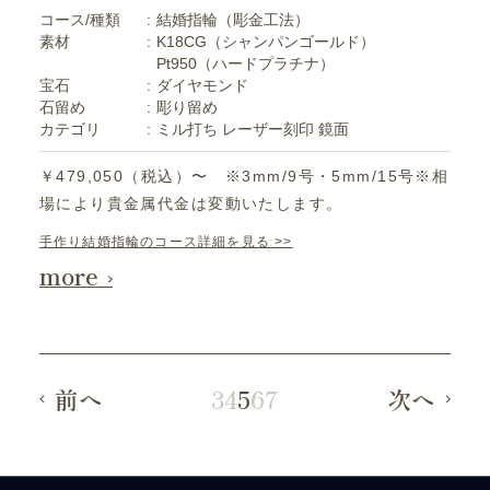
コース/種類
結婚指輪（彫金工法）
素材
K18CG（シャンパンゴールド）
Pt950（ハードプラチナ）
宝石
ダイヤモンド
石留め
彫り留め
カテゴリ
ミル打ち
レーザー刻印
鏡面
￥479,050（税込）〜 ※3mm/9号・5mm/15号※相
場により貴金属代金は変動いたします。
手作り結婚指輪のコース詳細を見る >>
more
前へ
3
4
5
6
7
次へ