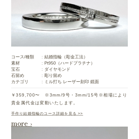
コース/種類
結婚指輪（彫金工法）
素材
Pt950（ハードプラチナ）
宝石
ダイヤモンド
石留め
彫り留め
カテゴリ
ミル打ち
レーザー刻印
鏡面
￥359,700〜 ※3mm/9号・3mm/15号※相場により
貴金属代金は変動いたします。
手作り結婚指輪のコース詳細を見る >>
more