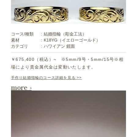
コース/種類
結婚指輪（彫金工法）
素材
K18YG（イエローゴールド）
カテゴリ
ハワイアン
鏡面
￥675,400（税込）~ ※5mm/9号・5mm/15号※相
場により貴金属代金は変動いたします。
手作り結婚指輪のコース詳細を見る >>
more