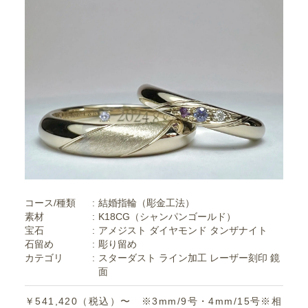
コース/種類
結婚指輪（彫金工法）
素材
K18CG（シャンパンゴールド）
宝石
アメジスト
ダイヤモンド
タンザナイト
石留め
彫り留め
カテゴリ
スターダスト
ライン加工
レーザー刻印
鏡
面
￥541,420（税込）〜 ※3mm/9号・4mm/15号※相