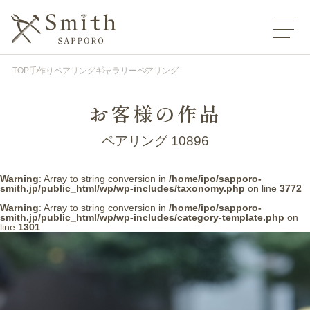
TOP
手作りペアリング
ギャラリー
ペアリング
お客様の作品
ペアリング 10896
Warning
: Array to string conversion in
/home/ipo/sapporo-
smith.jp/public_html/wp/wp-includes/taxonomy.php
on line
3772
Warning
: Array to string conversion in
/home/ipo/sapporo-
smith.jp/public_html/wp/wp-includes/category-template.php
on
line
1301