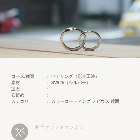
コース/種類
： ペアリング（彫金工法）
素材
：
SV925（シルバー）
宝石
：
石留め
：
カテゴリ
：
カラーコーティング
メビウス
鏡面
担当クラフトマンより