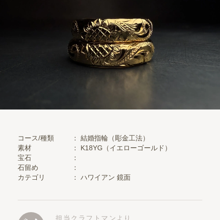
コース/種類
： 結婚指輪（彫金工法）
素材
：
K18YG（イエローゴールド）
宝石
：
石留め
：
カテゴリ
：
ハワイアン
鏡面
担当クラフトマンより