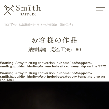
TOP
手作り結婚指輪
ギャラリー
結婚指輪（彫金工法）
お客様の作品
結婚指輪（彫金工法） 60
Warning
: Array to string conversion in
/home/ipo/sapporo-
smith.jp/public_html/wp/wp-includes/taxonomy.php
on line
3772
Warning
: Array to string conversion in
/home/ipo/sapporo-
smith.jp/public_html/wp/wp-includes/category-template.php
on
line
1301