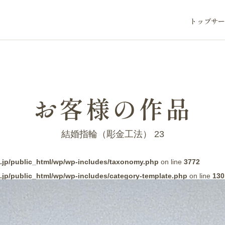
トップ
サー
お客様の作品
結婚指輪（彫金工法） 23
.jp/public_html/wp/wp-includes/taxonomy.php
on line
3772
.jp/public_html/wp/wp-includes/category-template.php
on line
130