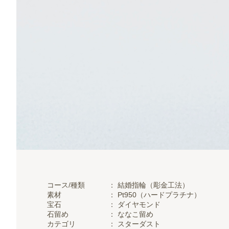
コース/種類
： 結婚指輪（彫金工法）
素材
：
Pt950（ハードプラチナ）
宝石
：
ダイヤモンド
石留め
：
ななこ留め
カテゴリ
：
スターダスト