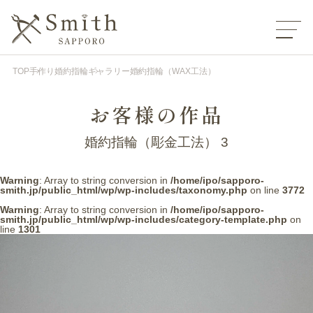
TOP
手作り婚約指輪
ギャラリー
婚約指輪（WAX工法）
お客様の作品
婚約指輪（彫金工法） 3
Warning
: Array to string conversion in
/home/ipo/sapporo-
smith.jp/public_html/wp/wp-includes/taxonomy.php
on line
3772
Warning
: Array to string conversion in
/home/ipo/sapporo-
smith.jp/public_html/wp/wp-includes/category-template.php
on
line
1301