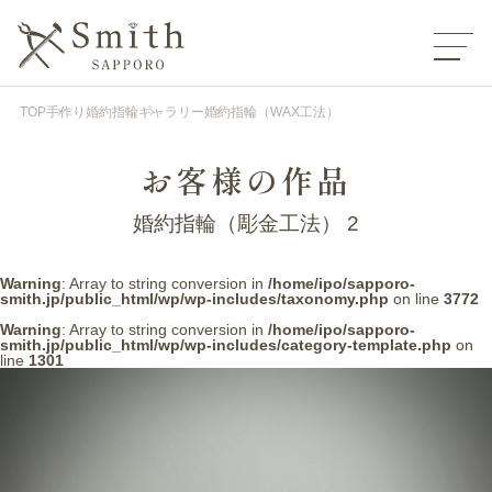
TOP
手作り婚約指輪
ギャラリー
婚約指輪（WAX工法）
お客様の作品
婚約指輪（彫金工法） 2
Warning
: Array to string conversion in
/home/ipo/sapporo-
smith.jp/public_html/wp/wp-includes/taxonomy.php
on line
3772
Warning
: Array to string conversion in
/home/ipo/sapporo-
smith.jp/public_html/wp/wp-includes/category-template.php
on
line
1301