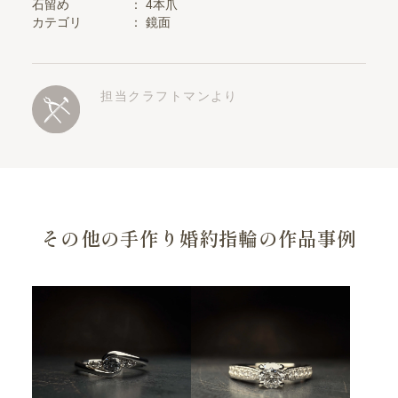
石留め
：
4本爪
カテゴリ
：
鏡面
担当クラフトマンより
その他の手作り婚約指輪の作品事例