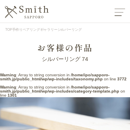
TOP
手作りペアリング
ギャラリー
シルバーリング
お客様の作品
シルバーリング 74
Warning
: Array to string conversion in
/home/ipo/sapporo-
smith.jp/public_html/wp/wp-includes/taxonomy.php
on line
3772
Warning
: Array to string conversion in
/home/ipo/sapporo-
smith.jp/public_html/wp/wp-includes/category-template.php
on
line
1301