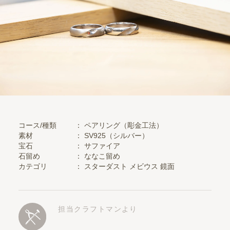
コース/種類
： ペアリング（彫金工法）
素材
：
SV925（シルバー）
宝石
：
サファイア
石留め
：
ななこ留め
カテゴリ
：
スターダスト
メビウス
鏡面
担当クラフトマンより