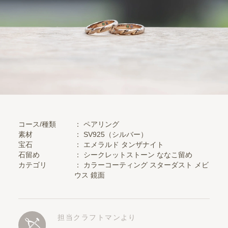
コース/種類
： ペアリング
素材
：
SV925（シルバー）
宝石
：
エメラルド
タンザナイト
石留め
：
シークレットストーン
ななこ留め
カテゴリ
：
カラーコーティング
スターダスト
メビ
ウス
鏡面
担当クラフトマンより