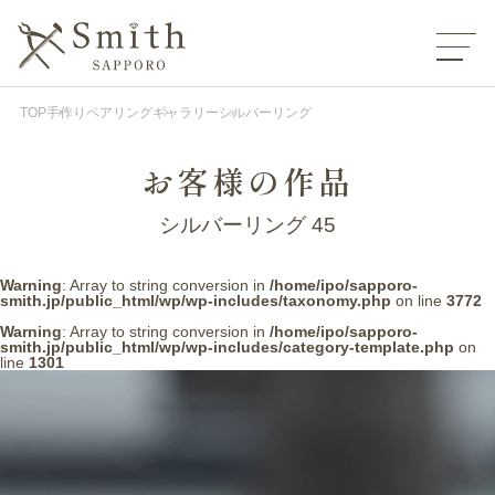
TOP
手作りペアリング
ギャラリー
シルバーリング
お客様の作品
シルバーリング 45
Warning
: Array to string conversion in
/home/ipo/sapporo-
smith.jp/public_html/wp/wp-includes/taxonomy.php
on line
3772
Warning
: Array to string conversion in
/home/ipo/sapporo-
smith.jp/public_html/wp/wp-includes/category-template.php
on
line
1301