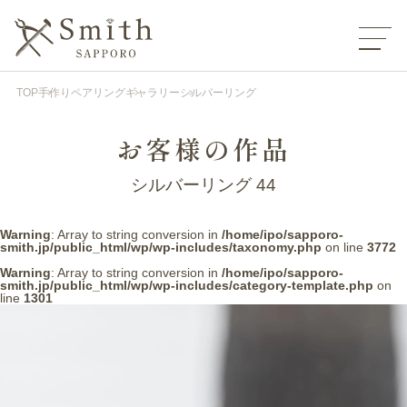
TOP
手作りペアリング
ギャラリー
シルバーリング
お客様の作品
シルバーリング 44
Warning
: Array to string conversion in
/home/ipo/sapporo-
smith.jp/public_html/wp/wp-includes/taxonomy.php
on line
3772
Warning
: Array to string conversion in
/home/ipo/sapporo-
smith.jp/public_html/wp/wp-includes/category-template.php
on
line
1301