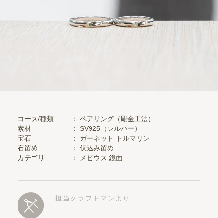
コース/種類
： ペアリング（彫金工法）
素材
：
SV925（シルバー）
宝石
：
ガーネット
トルマリン
石留め
：
伏込み留め
カテゴリ
：
メビウス
鏡面
担当クラフトマンより