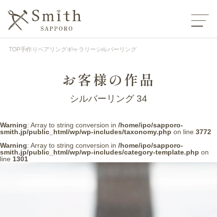
TOP
手作りペアリング
ギャラリー
シルバーリング
お客様の作品
シルバーリング 34
Warning
: Array to string conversion in
/home/ipo/sapporo-
smith.jp/public_html/wp/wp-includes/taxonomy.php
on line
3772
Warning
: Array to string conversion in
/home/ipo/sapporo-
smith.jp/public_html/wp/wp-includes/category-template.php
on
line
1301