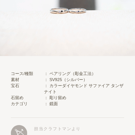
コース/種類
： ペアリング（彫金工法）
素材
：
SV925（シルバー）
宝石
：
カラーダイヤモンド
サファイア
タンザ
ナイト
石留め
：
彫り留め
カテゴリ
：
鏡面
担当クラフトマンより