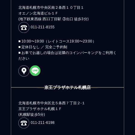
北海道札幌市中央区南２条西１０丁目１
オエノン北海道ビル１Ｆ
(地下鉄東西線 西11丁目駅 ③出口 徒歩3分)
011-211-8155
■ 10:00〜19:00（レイトコース19:00〜23:00）
■ 定休日なし ／ 完全ご予約制
■ お車でお越しの場合は近隣のコインパーキングをご利用く
ださい
京王プラザホテル札幌店
北海道札幌市中央区北５条西７丁目２-１
京王プラザホテル札幌１Ｆ
(札幌駅徒歩5分)
011-211-6198